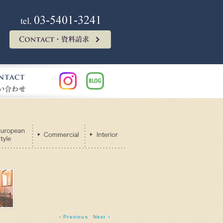
OA DESIGN INC
ノアデザイン電話番号03-5401-3241
CONTACT・資料請求はこちら
ANY
CONTACT
INSTAGRAM
BLOG
tishStyle
EuropeanStyle
Commercial
Interior
‹ Previous
Next ›