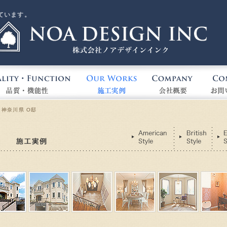
ています。
N
EPT
QUALITY & FUNCTION
OUR WORKS
COMP
神奈川県 O邸
Our Works 施工実例
AmericanStyle
Bri